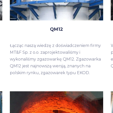
QM12
Łącząc naszą wiedzę z doświadczeniem firmy
W
MT&F Sp. z o.o. zaprojektowaliśmy i
wykonaliśmy zgazowarkę QM12. Zgazowarka
e
QM12 jest najnowszą wersją, znanych na
Q
polskim rynku, zgazowarek typu EKOD.