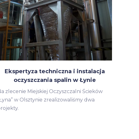
Ekspertyza techniczna i instalacja
oczyszczania spalin w Łynie
a zlecenie Miejskiej Oczyszczalni Ścieków
Łyna” w Olsztynie zrealizowaliśmy dwa
rojekty.